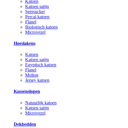
Katoen
Katoen satijn
Seersucker
Percal katoen
Flanel
Biologisch katoen
Microvezel
Hoeslakens
Katoen
Katoen satijn
Egyptisch katoen
Flanel
Molton
Jersey katoen
Kussenslopen
Natuurlijk katoen
Katoen satijn
Microvezel
Dekbedden