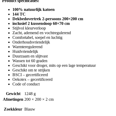
Product specificaties:
100% natuurlijk katoen
144 TC
Dekbedovertrek 2-persoons 200×200 cm
inclusief 2 kussensloop 60×70 cm
Stijlvol kleurverloop
Zacht, ademend en vochtregulerend
Comfortabel, soepel en luchtig
Onderhoudsvriendelijk
Warmteregulerend
Huidvriendelijk
Duurzaam en slijtvast
Wassen tot 60 graden
Geschikt voor droger, mits op een lage temperatuur
Geschikt om te strijken
BSCI – gecertificeerd
Oekotex – gecertificeerd
Code of conduct
Gewicht
1248 g
Afmetingen
200 × 200 × 2 cm
Zoekkleur
Blauw