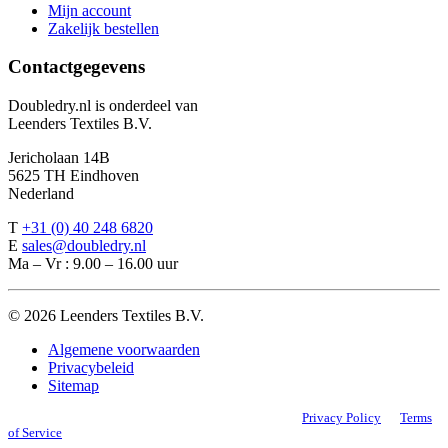
Mijn account
Zakelijk bestellen
Contactgegevens
Doubledry.nl is onderdeel van
Leenders Textiles B.V.
Jericholaan 14B
5625 TH Eindhoven
Nederland
T
+31 (0) 40 248 6820
E
sales@doubledry.nl
Ma – Vr : 9.00 – 16.00 uur
©
2026 Leenders Textiles B.V.
Algemene voorwaarden
Privacybeleid
Sitemap
Deze site wordt beschermd door reCAPTCHA. Google
Privacy Policy
en
Terms
of Service
zijn van toepassing.