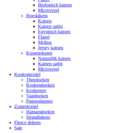
Biologisch katoen
Microvezel
Hoeslakens
Katoen
Katoen satijn
Egyptisch katoen
Flanel
Molton
Jersey katoen
Kussenslopen
Natuurlijk katoen
Katoen satijn
Microvezel
Keukentextiel
Theedoeken
Keukendoeken
Keukenset
Vaatdoeken
Pannenlappen
Zomertextiel
Hamamdoeken
Strandlakens
Fleece dekens
Sale