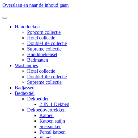
Overslaan en naar de inhoud gaan
Handdoeken
Popcorn collectie
Hotel collectie
DoubleLife collectie
Supreme collectie
Handdoekenset
Badmatten
Washandjes
Hotel collectie
DoubleLife collectie
Supreme collectie
Badjassen
Bedtextiel
Dekbedden
2-IN-1 Dekbed
Dekbedovertrekken
Katoen
Katoen satijn
Seersucker
Percal katoen
Flanel