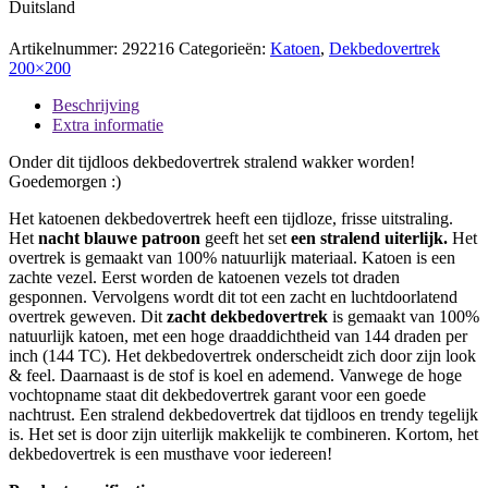
Duitsland
Artikelnummer:
292216
Categorieën:
Katoen
,
Dekbedovertrek
200×200
Beschrijving
Extra informatie
Onder dit tijdloos dekbedovertrek stralend wakker worden!
Goedemorgen :)
Het katoenen dekbedovertrek heeft een tijdloze, frisse uitstraling.
Het
nacht blauwe patroon
geeft het set
een stralend uiterlijk.
Het
overtrek is gemaakt van 100% natuurlijk materiaal. Katoen is een
zachte vezel. Eerst worden de katoenen vezels tot draden
gesponnen. Vervolgens wordt dit tot een zacht en luchtdoorlatend
overtrek geweven. Dit
zacht dekbedovertrek
is gemaakt van 100%
natuurlijk katoen, met een hoge draaddichtheid van 144 draden per
inch (144 TC). Het dekbedovertrek onderscheidt zich door zijn look
& feel. Daarnaast is de stof is koel en ademend. Vanwege de hoge
vochtopname staat dit dekbedovertrek garant voor een goede
nachtrust. Een stralend dekbedovertrek dat tijdloos en trendy tegelijk
is. Het set is door zijn uiterlijk makkelijk te combineren. Kortom, het
dekbedovertrek is een musthave voor iedereen!