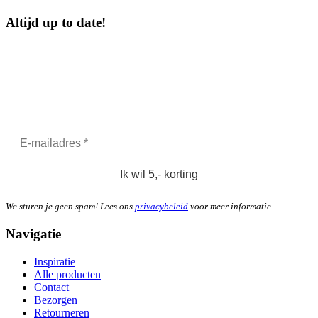
Altijd up to date!
5,-
korting - speciaal voor jou
Schrijf je in om je exclusieve korting te ontvangen en blijf op de
hoogte van onze laatste producten en aanbiedingen!
We sturen je geen spam! Lees ons
privacybeleid
voor meer informatie.
Navigatie
Inspiratie
Alle producten
Contact
Bezorgen
Retourneren