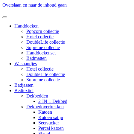
Overslaan en naar de inhoud gaan
Handdoeken
Popcorn collectie
Hotel collectie
DoubleLife collectie
Supreme collectie
Handdoekenset
Badmatten
Washandjes
Hotel collectie
DoubleLife collectie
Supreme collectie
Badjassen
Bedtextiel
Dekbedden
2-IN-1 Dekbed
Dekbedovertrekken
Katoen
Katoen satijn
Seersucker
Percal katoen
Flanel