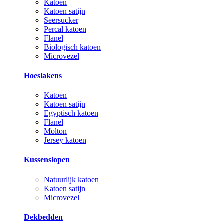
Katoen
Katoen satijn
Seersucker
Percal katoen
Flanel
Biologisch katoen
Microvezel
Hoeslakens
Katoen
Katoen satijn
Egyptisch katoen
Flanel
Molton
Jersey katoen
Kussenslopen
Natuurlijk katoen
Katoen satijn
Microvezel
Dekbedden