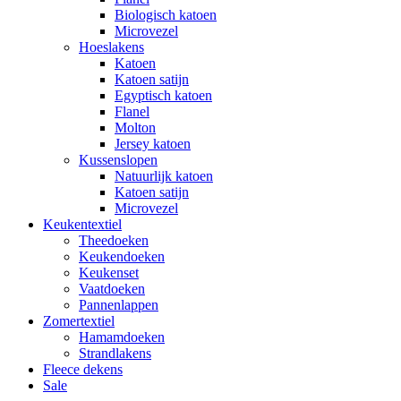
Biologisch katoen
Microvezel
Hoeslakens
Katoen
Katoen satijn
Egyptisch katoen
Flanel
Molton
Jersey katoen
Kussenslopen
Natuurlijk katoen
Katoen satijn
Microvezel
Keukentextiel
Theedoeken
Keukendoeken
Keukenset
Vaatdoeken
Pannenlappen
Zomertextiel
Hamamdoeken
Strandlakens
Fleece dekens
Sale