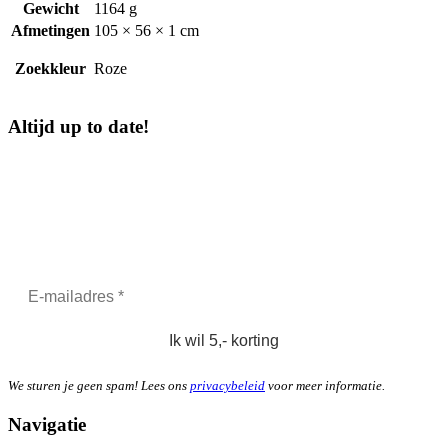
Gewicht
1164 g
Afmetingen
105 × 56 × 1 cm
Zoekkleur
Roze
Altijd up to date!
5,-
korting - speciaal voor jou
Schrijf je in om je exclusieve korting te ontvangen en blijf op de
hoogte van onze laatste producten en aanbiedingen!
We sturen je geen spam! Lees ons
privacybeleid
voor meer informatie.
Navigatie