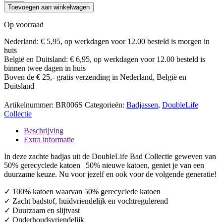
–
Toevoegen aan winkelwagen
100%
Katoen,
Op voorraad
waarvan
50%
Nederland: € 5,95, op werkdagen voor 12.00 besteld is morgen in
Gerecyclede
huis
Katoen
België en Duitsland: € 6,95, op werkdagen voor 12.00 besteld is
–
binnen twee dagen in huis
GRS
Boven de € 25,- gratis verzending in Nederland, België en
Gecertificeerd
Duitsland
–
Maat
Artikelnummer:
BR006S
Categorieën:
Badjassen
,
DoubleLife
S
Collectie
–
Powder
Beschrijving
Pink
Extra informatie
aantal
In deze zachte badjas uit de DoubleLife Bad Collectie geweven van
50% gerecyclede katoen | 50% nieuwe katoen, geniet je van een
duurzame keuze. Nu voor jezelf en ook voor de volgende generatie!
✓
100% katoen waarvan 50% gerecyclede katoen
✓ Zacht badstof, huidvriendelijk en vochtregulerend
✓ Duurzaam en slijtvast
✓ Onderhoudsvriendelijk